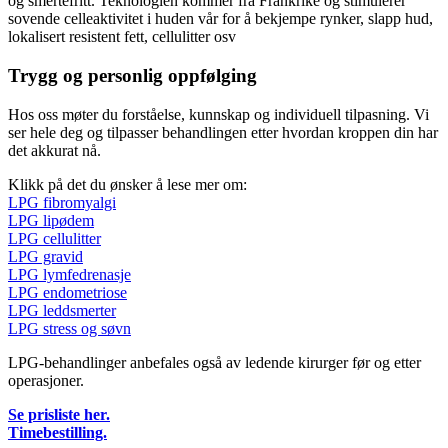
og smertefritt. Teknologien kommer fra Frankrike og stimulerer
sovende celleaktivitet i huden vår for å bekjempe rynker, slapp hud,
lokalisert resistent fett, cellulitter osv
Trygg og personlig oppfølging
Hos oss møter du forståelse, kunnskap og individuell tilpasning. Vi
ser hele deg og tilpasser behandlingen etter hvordan kroppen din har
det akkurat nå.
Klikk på det du ønsker å lese mer om:
LPG fibromyalgi
LPG lipødem
LPG cellulitter
LPG gravid
LPG lymfedrenasje
LPG endometriose
LPG leddsmerter
LPG stress og søvn
LPG-behandlinger anbefales også av ledende kirurger før og etter
operasjoner.
Se prisliste her.
Timebestilling.